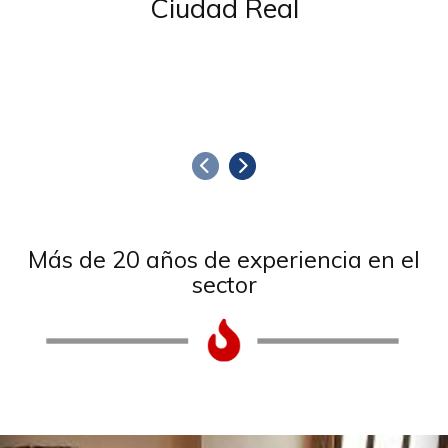
Anterior
Siguiente
Más de 20 años de experiencia en el
sector
Anterior
S