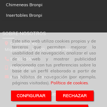
SOBRE NOSOTROS
C/ Irlanda, 45
Miguelturra ,
13170,
Ciudad Real
926019553
Este sitio web utiliza cookies propias y de
606722000
terceros que permiten mejorar la
jose
instalacionesdiedan.com
usabilidad de navegación, analizar el uso
de la web y mostrar publicidad
relacionada con tus preferencias sobre la
Síguenos
base de un perfil elaborado a partir de
tus hábitos de navegación (por ejemplo,
páginas visitadas).
Política de cookies
.
CONFIGURAR
RECHAZAR