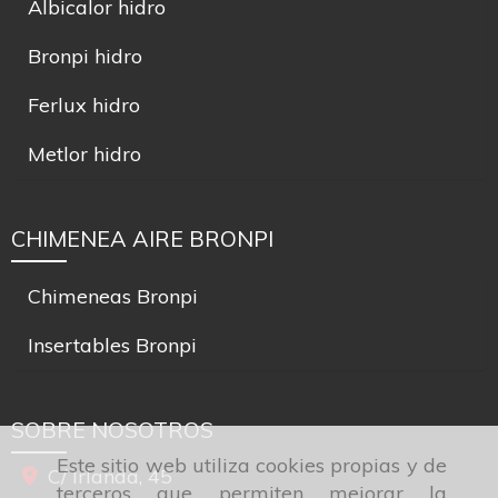
Albicalor hidro
Bronpi hidro
Ferlux hidro
Metlor hidro
CHIMENEA AIRE BRONPI
Chimeneas Bronpi
Insertables Bronpi
SOBRE NOSOTROS
Este sitio web utiliza cookies propias y de
C/ Irlanda, 45
terceros que permiten mejorar la