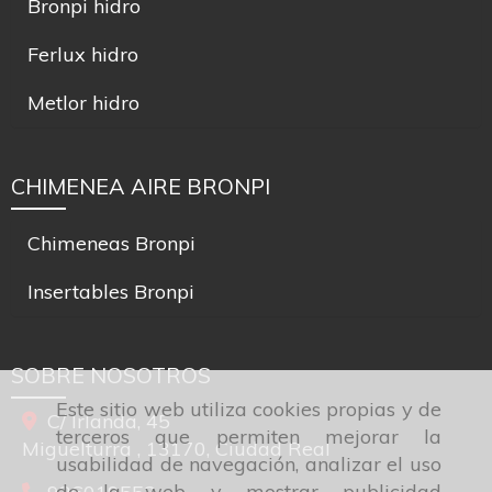
Bronpi hidro
Ferlux hidro
Metlor hidro
CHIMENEA AIRE BRONPI
Chimeneas Bronpi
Insertables Bronpi
SOBRE NOSOTROS
Este sitio web utiliza cookies propias y de
C/ Irlanda, 45
terceros que permiten mejorar la
Miguelturra ,
13170,
Ciudad Real
usabilidad de navegación, analizar el uso
de la web y mostrar publicidad